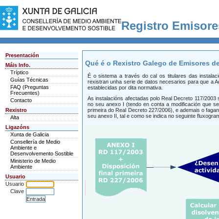
Registro Emisor
Presentación
Qué é o Rexistro Galego de Emisores d
Máis Info.
Tríptico
É o sistema a través do cal os titulares das instal
Guías Técnicas
rexistran unha serie de datos necesarios para que a 
FAQ (Preguntas
establecidas por dita normativa.
Frecuentes)
As instalacións afectadas polo Real Decreto 117/2003
Contacto
no seu anexo I (tendo en conta a modificación que se 
Rexistro
primeira do Real Decreto 227/2006), e ademais o faga
seu anexo II, tal e como se indica no seguinte fluxogra
Alta
Ligazóns
Xunta de Galicia
Consellería de Medio
Ambiente e
Desenvolvemento Sostible
Ministerio de Medio
Ambiente
Usuario
Usuario
Clave