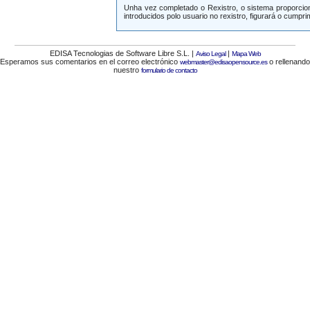
Unha vez completado o Rexistro, o sistema proporcio
introducidos polo usuario no rexistro, figurará o cump
EDISA Tecnologias de Software Libre S.L. |
|
Aviso Legal
Mapa Web
Esperamos sus comentarios en el correo electrónico
o rellenando
webmaster@edisaopensource.es
nuestro
formulario de contacto